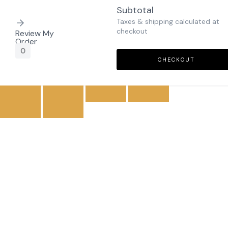
Subtotal
Taxes & shipping calculated at
checkout
Review My
Order
0
CHECKOUT