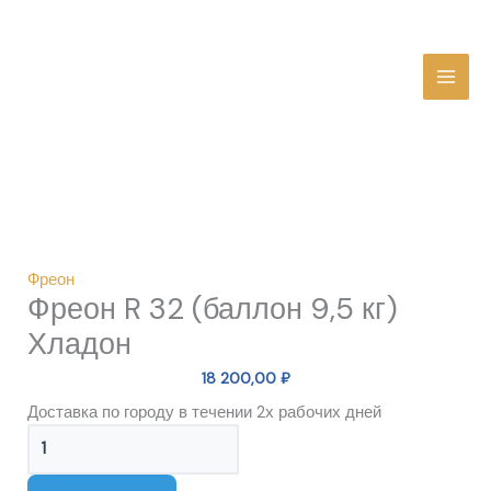
Перейти
MAI
к
содержимому
MEN
Количество
товара
Фреон
R
32
(баллон
Фреон
Фреон R 32 (баллон 9,5 кг)
9,5
кг)
Хладон
Хладон
18 200,00
₽
Доставка по городу в течении 2х рабочих дней