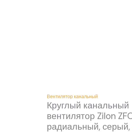
Перейти
к
содержимому
Количество
товара
Круглый
канальный
вентилятор
Вентилятор канальный
Zilon
Круглый канальный
ZFO
200
вентилятор Zilon ZFO
,
радиальный, серый,
радиальный,