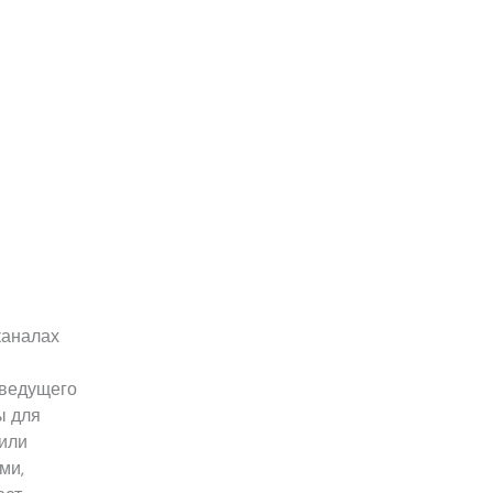
каналах
 ведущего
ы для
или
ми,