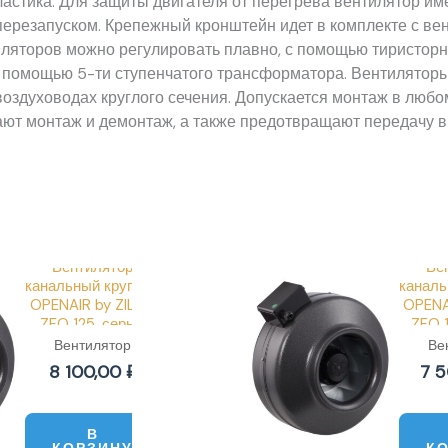
астика. Для защиты двигателя от перегрева вентилятор им
ерезапуском. Крепежный кронштейн идет в комплекте с ве
иляторов можно регулировать плавно, с помощью тиристорн
 с помощью 5-ти ступенчатого трансформатора. Вентилятор
оздуховодах круглого сечения. Допускается монтаж в любо
ают монтаж и демонтаж, а также предотвращают передачу 
Вентилятор
Ве
канальный круглый
каналь
OPENAIR by ZILON
OPENA
ZFO 125, серый
ZFO 
Вентилятор
Ве
канальный
ка
8 100,00
₽
7 
В
КОРЗИНУ
К