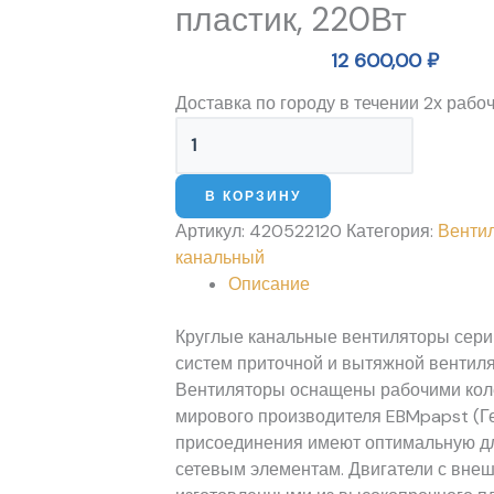
серый,
пластик, 220Вт
пластик,
12 600,00
₽
220Вт
Доставка по городу в течении 2х рабо
В КОРЗИНУ
Артикул:
420522120
Категория:
Венти
канальный
Описание
Круглые канальные вентиляторы сери
систем приточной и вытяжной вентил
Вентиляторы оснащены рабочими коле
мирового производителя EBMpapst (Ге
присоединения имеют оптимальную дл
сетевым элементам. Двигатели с внеш