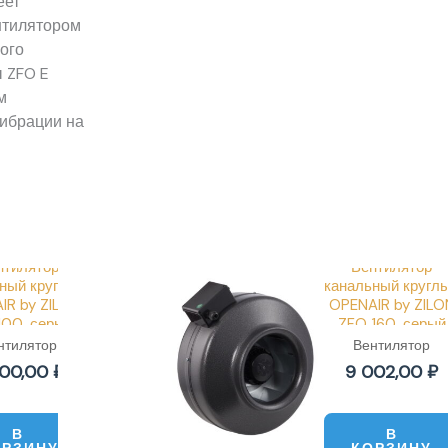
еет
нтилятором
ого
ы ZFO E
м
вибрации на
нтилятор
Вентилятор
ный круглый
канальный кругл
IR by ZILON
OPENAIR by ZILO
100, серый
ZFO 160, серый
нтилятор
Вентилятор
нальный
канальный
500,00
₽
9 002,00
₽
В
В
ОРЗИНУ
КОРЗИНУ