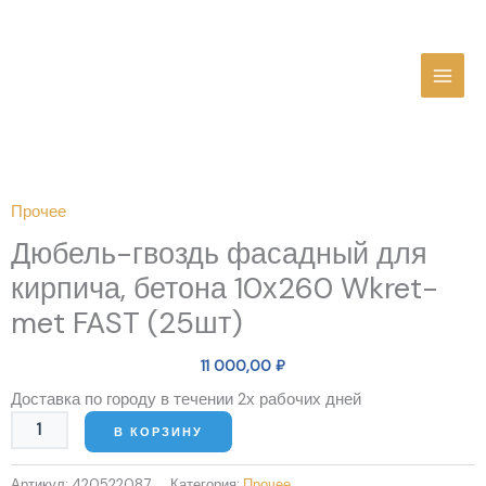
Перейти
MAI
к
MEN
содержимому
Количество
товара
Дюбель-
Прочее
гвоздь
Дюбель-гвоздь фасадный для
фасадный
для
кирпича, бетона 10х260 Wkret-
кирпича,
met FAST (25шт)
бетона
10х260
11 000,00
₽
Wkret-
met
Доставка по городу в течении 2х рабочих дней
FAST
В КОРЗИНУ
(25шт)
Артикул:
420522087
Категория:
Прочее