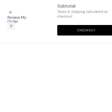
Subtotal
Taxes & shipping calculated at
checkout
Review My
Order
0
CHECKOUT