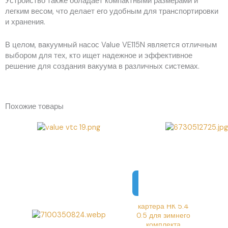
Устройство также обладает компактными размерами и
легким весом, что делает его удобным для транспортировки
и хранения.
В целом, вакуумный насос Value VE115N является отличным
выбором для тех, кто ищет надежное и эффективное
решение для создания вакуума в различных системах.
VALUE VTC19
Похожие товары
Труборез для
медных,
латунных и
алюминиевых
Инструменты и
труб 3мм – 19мм
доп.
1 318,00
₽
оборудование
В
КОРЗИНУ
Нагреватель
картера НК 5.4
0.5 для зимнего
комплекта