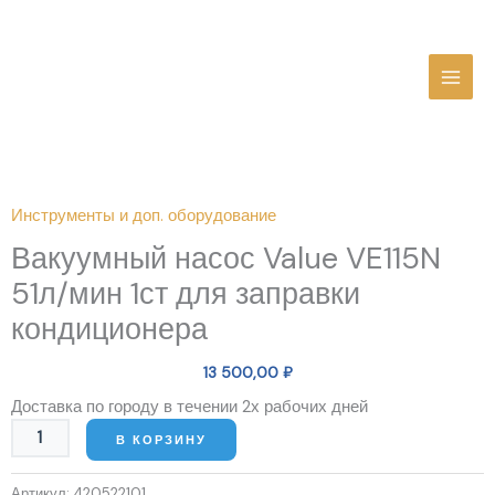
Перейти
MAI
к
MEN
содержимому
Количество
товара
Вакуумный
Инструменты и доп. оборудование
насос
Вакуумный насос Value VE115N
Value
VE115N
51л/мин 1ст для заправки
51л/
кондиционера
мин
1ст
13 500,00
₽
для
заправки
Доставка по городу в течении 2х рабочих дней
кондиционера
В КОРЗИНУ
Артикул:
420522101