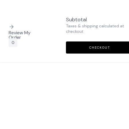
Subtotal
Taxes & shipping calculated at
checkout
Review My
Order
0
CHECKOUT